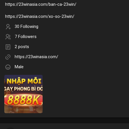
https://23winasia.com/ban-ca-23win/
https://23winasia.com/xo-so-23win/
30 Following
7 Followers
2 posts
https://23winasia.com/
Male