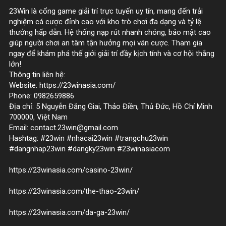
23Win là cổng game giải trí trực tuyến uy tín, mang đến trải
nghiệm cá cược đỉnh cao với kho trò chơi đa dạng và tỷ lệ
thưởng hấp dẫn. Hệ thống nạp rút nhanh chóng, bảo mật cao
giúp người chơi an tâm tận hưởng mọi ván cược. Tham gia
ngay để khám phá thế giới giải trí đầy kịch tính và cơ hội thắng
lớn!
Thông tin liên hệ:
Website: https://23winasia.com/
Phone: 0982659886
Địa chỉ: 5 Nguyễn Đăng Giai, Thảo Điền, Thủ Đức, Hồ Chí Minh
700000, Việt Nam
Email: contact.23win@gmail.com
Hashtag: #23win #nhacai23win #trangchu23win
#dangnhap23win #dangky23win #23winasiacom
https://23winasia.com/casino-23win/
https://23winasia.com/the-thao-23win/
https://23winasia.com/da-ga-23win/