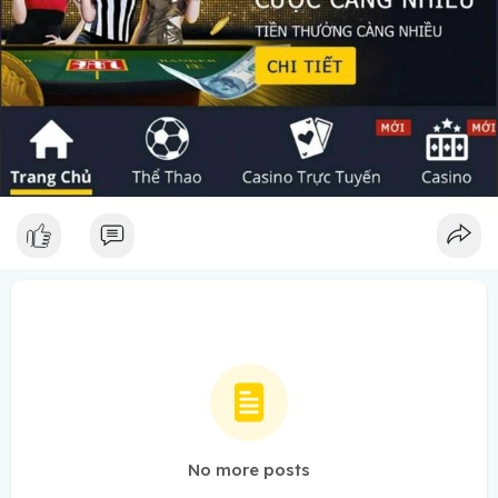
No more posts