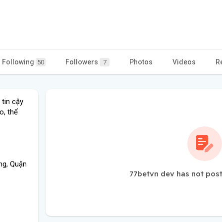
Following
Followers
Photos
Videos
R
50
7
 tin cậy
o, thể
ng, Quận
77betvn dev has not pos