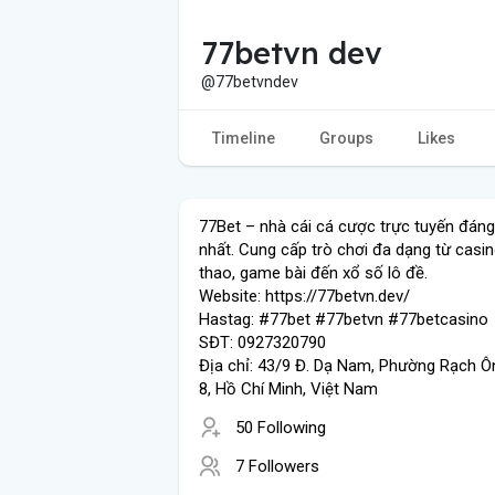
77betvn dev
@77betvndev
Timeline
Groups
Likes
77Bet – nhà cái cá cược trực tuyến đáng
nhất. Cung cấp trò chơi đa dạng từ casin
thao, game bài đến xổ số lô đề.
Website: https://77betvn.dev/
Hastag: #77bet #77betvn #77betcasino
SĐT: 0927320790
Địa chỉ: 43/9 Đ. Dạ Nam, Phường Rạch Ô
8, Hồ Chí Minh, Việt Nam
50 Following
7 Followers