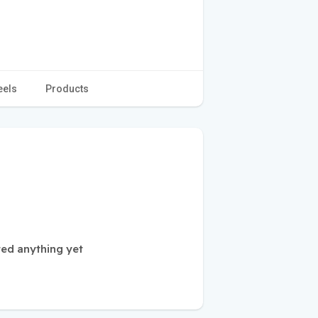
eels
Products
ted anything yet