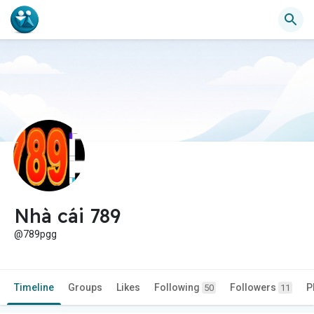
Nhà cái 789
@789pgg
Timeline
Groups
Likes
Following
Followers
P
50
11