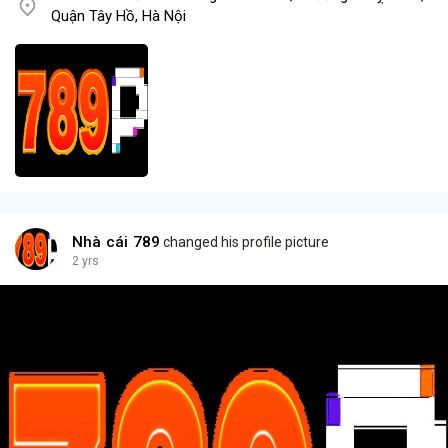
Quận Tây Hồ, Hà Nội
Nhà cái 789
changed his profile picture
2 yrs