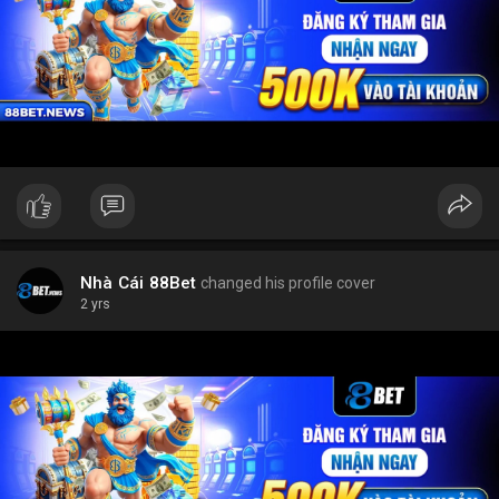
Nhà Cái 88Bet
changed his profile cover
2 yrs