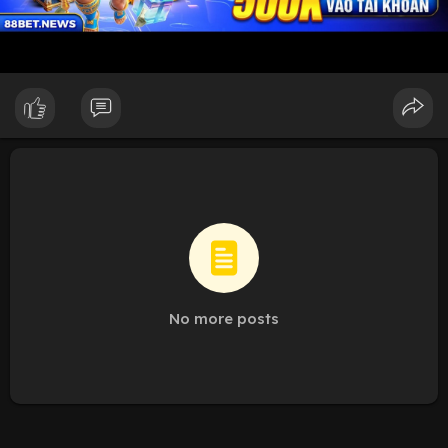
No more posts