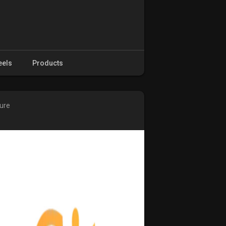
eels
Products
ture