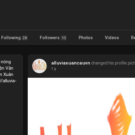
Following
Followers
Photos
Videos
R
28
10
g nóng
alluviaxuancauvn
changed his profile pic
yện Văn
1 y
ần Xuân
/alluvia-