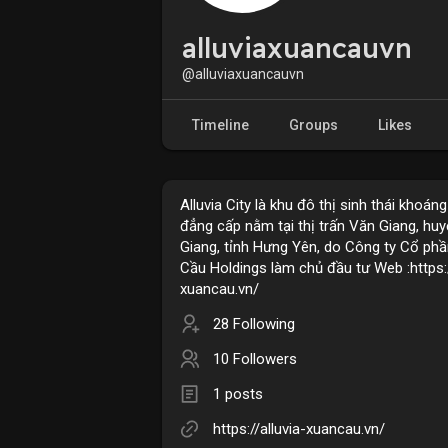
alluviaxuancauvn
@alluviaxuancauvn
Timeline
Groups
Likes
Alluvia City là khu đô thị sinh thái khoán
đẳng cấp nằm tại thị trấn Văn Giang, hu
Giang, tỉnh Hưng Yên, do Công ty Cổ ph
Cầu Holdings làm chủ đầu tư Web :https:/
xuancau.vn/
28 Following
10 Followers
1 posts
https://alluvia-xuancau.vn/