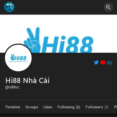
Hi88 Nhà Cái
@hi88vc
Timeline
Groups
Likes
Following
Followers
P
50
7