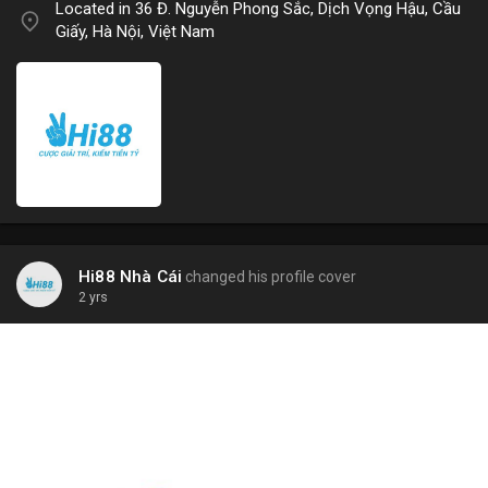
Located in 36 Đ. Nguyễn Phong Sắc, Dịch Vọng Hậu, Cầu
Giấy, Hà Nội, Việt Nam
Hi88 Nhà Cái
changed his profile cover
2 yrs