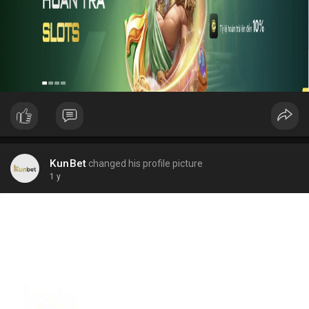
KunBet
changed his profile picture
1 y