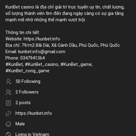
KunBet casino là địa chỉ giải trí trực tuyến uy tín, chất lượng,
số lượng thành viên tìm đến đang ngày càng có sự gia tăng
mạnh mẽ nhờ những thế mạnh vượt trội
Thông tin chi tiết:
Website: https://kunbet.info
Địa chỉ: 79/m2 Bãi Dài, Xã Gành Dầu, Phú Quốc, Phú Quốc
Email: kunbet.info@gmail.com
Phone: 0347941364
#KunBet, #KunBet_casino, #KunBet_game,
#KunBet_cong_game
50 Following
2 Followers
2 posts
https://kunbet.info
Male
Living in Vietnam