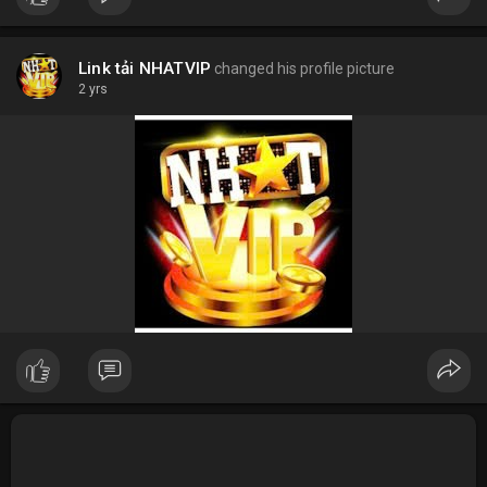
Link tải NHATVIP
changed his profile picture
2 yrs