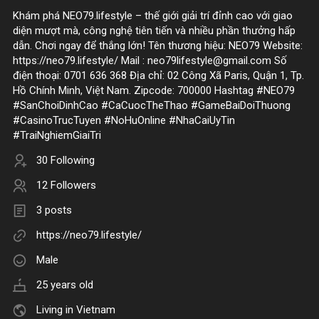
Khám phá NEO79.lifestyle – thế giới giải trí đỉnh cao với giao
diện mượt mà, công nghệ tiên tiến và nhiều phần thưởng hấp
dẫn. Chơi ngay để thắng lớn! Tên thương hiệu: NEO79 Website:
https://neo79.lifestyle/ Mail : neo79lifestyle@gmail.com Số
điện thoại: 0701 636 368 Địa chỉ: 02 Công Xã Paris, Quận 1, Tp.
Hồ Chính Minh, Việt Nam. Zipcode: 700000 Hashtag #NEO79
#SanChoiDinhCao #CaCuocTheThao #GameBaiDoiThuong
#CasinoTrucTuyen #NoHuOnline #NhaCaiUyTin
#TraiNghiemGiaiTri
30 Following
12 Followers
3 posts
https://neo79.lifestyle/
Male
25 years old
Living in Vietnam