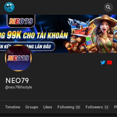
NEO79
@neo79lifestyle
Timeline
Groups
Likes
Following
Followers
P
30
12