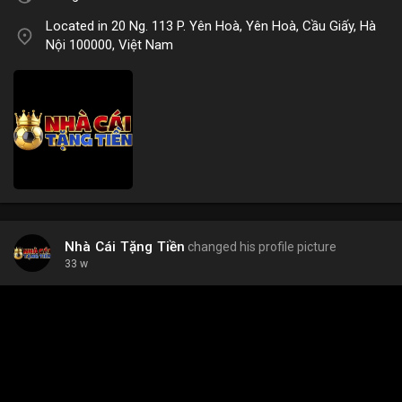
Located in 20 Ng. 113 P. Yên Hoà, Yên Hoà, Cầu Giấy, Hà
Nội 100000, Việt Nam
Nhà Cái Tặng Tiền
changed his profile picture
33 w