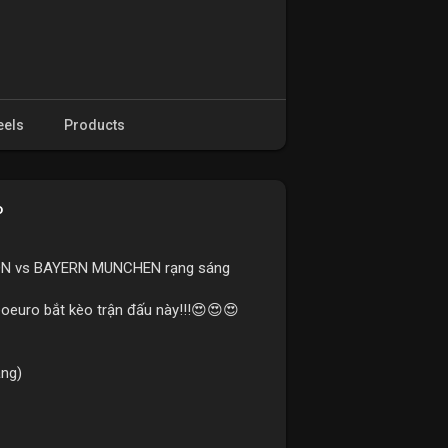
eels
Products
o
N vs BAYERN MUNCHEN rạng sáng
uro bắt kèo trận đấu này!!!😍😍😍
ắng)