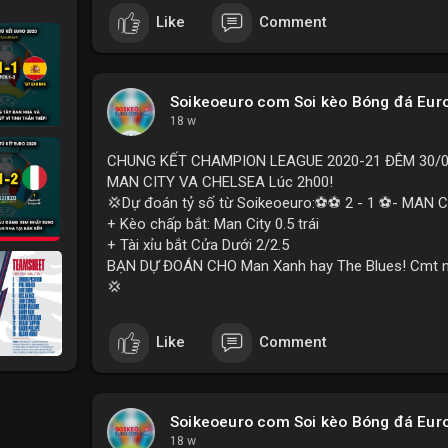
Like
Comment
Soikeoeuro com Soi kèo Bóng đá Eur
18 w
CHUNG KẾT CHAMPION LEAGUE 2020-21 ĐÊM 30/
MAN CITY VA CHELSEA Lúc 2h00!
💢Dự đoán tỷ số từ Soikeoeuro:⚽️⚽️ 2 - 1 ⚽️- MAN C
+ Kèo chấp bắt: Man City 0.5 trái
+ Tài xỉu bắt Cửa Dưới 2/2.5
BẠN DỰ ĐOÁN CHO Man Xanh hay The Blues! Cmt nga
💢
Like
Comment
Soikeoeuro com Soi kèo Bóng đá Eur
18 w