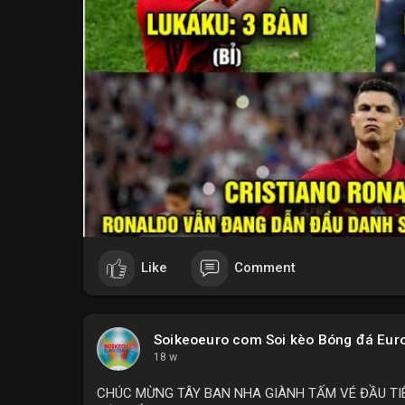
Like
Comment
Soikeoeuro com Soi kèo Bóng đá Eur
18 w
CHÚC MỪNG TÂY BAN NHA GIÀNH TẤM VÉ ĐẦU TI