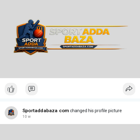
Sportaddabaza com
changed his profile picture
10 w