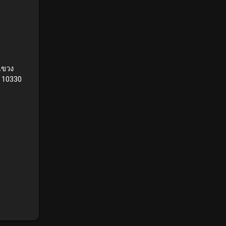
แขวง
 10330