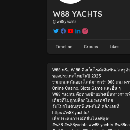
W88 YACHTS
@w88yachts
Timeline
Groups
Likes
W88 หรือ W 88 คือเว็บไซต์เดิมพันสุดหรูอั
ของประเทศไทยในปี 2025
รวมเกมพนันออนไลน์มากกว่า 888 เกม ครบ
Online Casino, Slots Game และอื่น ๆ
W88 Yachts คือทางเข้าอย่างเป็นทางการเพี
เดียวที่ไม่ถูกบล็อกในประเทศไทย
รับโปรโมชั่นสุดพิเศษทันที คลิกเลยที่
https://w88.yachts/
เพื่อประสบการณ์ที่ลื่นไหลที่สุด!
#w88 #w88yachts #w88.yachts #w88ca