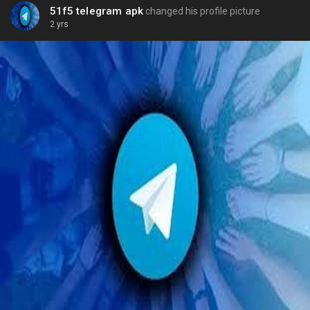
51f5 telegram apk
changed his profile picture
2 yrs