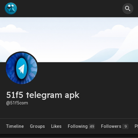
51f5 telegram apk
@51f5com
Timeline
Groups
Likes
Following
Followers
P
49
9