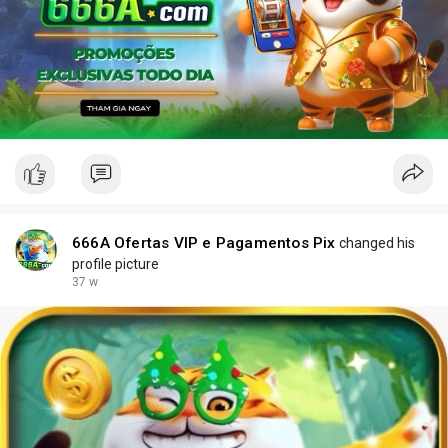
666A Ofertas VIP e Pagamentos Pix
changed his
profile picture
37 w