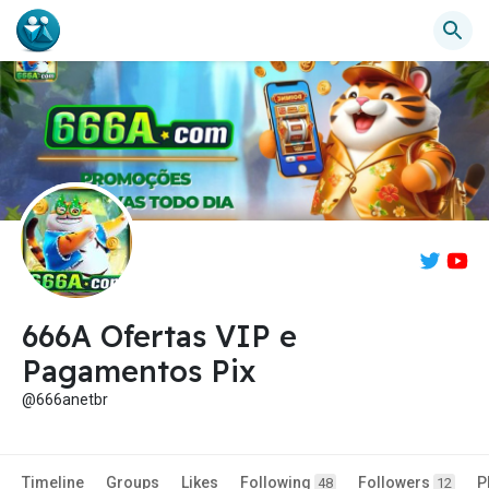
666A Ofertas VIP e
Pagamentos Pix
@666anetbr
Timeline
Groups
Likes
Following
Followers
P
48
12