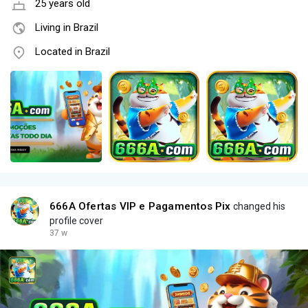
25 years old
Living in Brazil
Located in Brazil
666A Ofertas VIP e Pagamentos Pix
changed his
profile cover
37 w