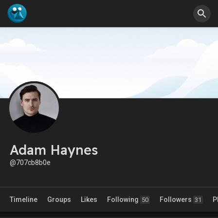
Adam Haynes
@707cb8b0e
Timeline
Groups
Likes
Following
Followers
P
50
31