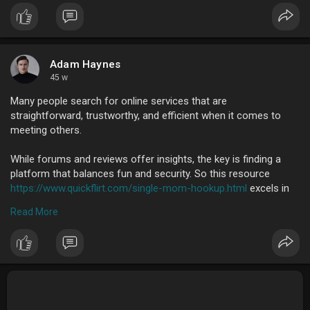
Adam Haynes
45 w
Many people search for online services that are
straightforward, trustworthy, and efficient when it comes to
meeting others.
While forums and reviews offer insights, the key is finding a
platform that balances fun and security. So this resource
https://www.quickflirt.com/single-mom-hookup.html
excels in
this area, giving users tools to meet singles for casual
Read More
encounters or meaningful dates.
Just like any other service, clarity and usability matter, and here,
the interface and features make it easy to engage. Ultimately,
dating & hookup thrive when singles feel confident and
empowered to connect on their own terms.