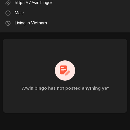
https://77win.bingo/
Male
Living in Vietnam
77win bingo has not posted anything yet