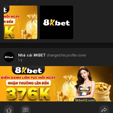
Nhà cái 8KBET
changed his profile cover
1 y