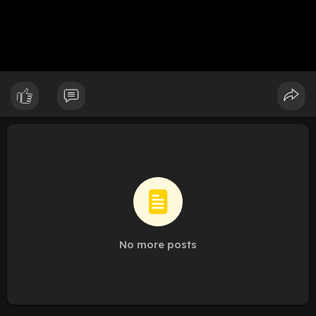
No more posts