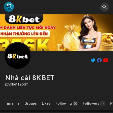
Nhà cái 8KBET
@8kbet12com
Timeline
Groups
Likes
Following
Followers
P
50
14