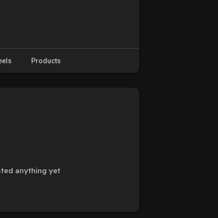
eels
Products
ted anything yet