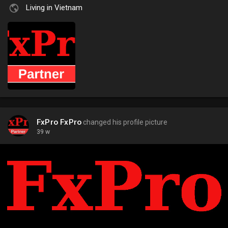
Living in Vietnam
FxPro FxPro
changed his profile picture
39 w