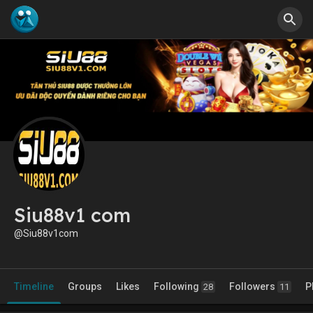
Siu88v1 com
@Siu88v1com
Timeline
Groups
Likes
Following
Followers
P
28
11