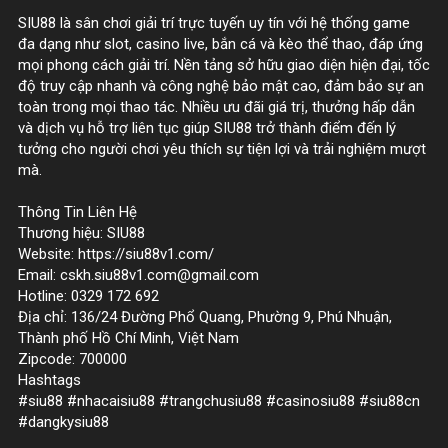
SIU88 là sân chơi giải trí trực tuyến uy tín với hệ thống game
đa dạng như slot, casino live, bắn cá và kèo thể thao, đáp ứng
mọi phong cách giải trí. Nền tảng sở hữu giao diện hiện đại, tốc
độ truy cập nhanh và công nghệ bảo mật cao, đảm bảo sự an
toàn trong mọi thao tác. Nhiều ưu đãi giá trị, thưởng hấp dẫn
và dịch vụ hỗ trợ liên tục giúp SIU88 trở thành điểm đến lý
tưởng cho người chơi yêu thích sự tiện lợi và trải nghiệm mượt
mà.
Thông Tin Liên Hệ
Thương hiệu: SIU88
Website: https://siu88v1.com/
Email: cskh.siu88v1.com@gmail.com
Hotline: 0329 172 692
Địa chỉ: 136/24 Đường Phổ Quang, Phường 9, Phú Nhuận,
Thành phố Hồ Chí Minh, Việt Nam
Zipcode: 700000
Hashtags
#siu88 #nhacaisiu88 #trangchusiu88 #casinosiu88 #siu88cn
#dangkysiu88