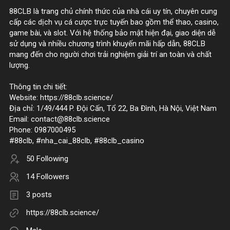
88CLB là trang chủ chính thức của nhà cái uy tín, chuyên cung
cấp các dịch vụ cá cược trực tuyến bao gồm thể thao, casino,
game bài, và slot. Với hệ thống bảo mật hiện đại, giao diện dễ
sử dụng và nhiều chương trình khuyến mãi hấp dẫn, 88CLB
mang đến cho người chơi trải nghiệm giải trí an toàn và chất
lượng.
Thông tin chi tiết:
Website: https://88clb.science/
Địa chỉ: 1/49/444 P. Đội Cấn, Tổ 22, Ba Đình, Hà Nội, Việt Nam
Email: contact@88clb.science
Phone: 0987000495
#88clb, #nha_cai_88clb, #88clb_casino
50 Following
14 Followers
3 posts
https://88clb.science/