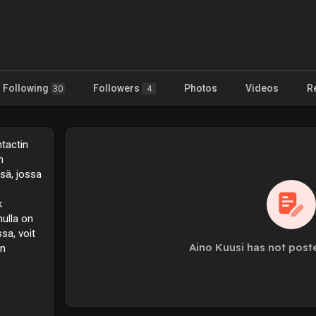
Following
Followers
Photos
Videos
R
30
4
ntactin
n
ssä, jossa
k
nulla on
sa, voit
Aino Kuusi has not post
un