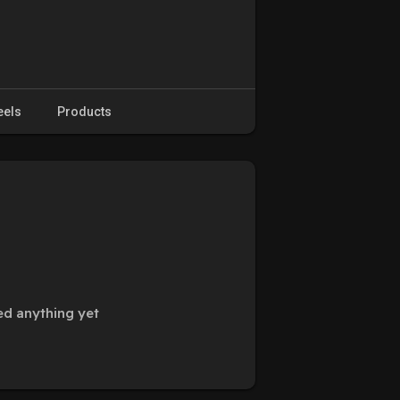
eels
Products
ed anything yet