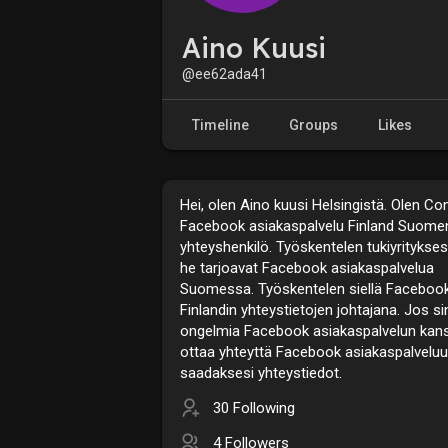
Aino Kuusi
@ee62ada41
Timeline
Groups
Likes
Hei, olen Aino kuusi Helsingistä. Olen Co
Facebook asiakaspalvelu Finland Suome
yhteyshenkilö. Työskentelen tukiyritykse
he tarjoavat Facebook asiakaspalvelua
Suomessa. Työskentelen siellä Faceboo
Finlandin yhteystietojen johtajana. Jos si
ongelmia Facebook asiakaspalvelun kans
ottaa yhteyttä Facebook asiakaspalvelu
saadaksesi yhteystiedot.
30 Following
4 Followers