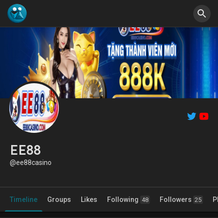
EE88
@ee88casino
Timeline
Groups
Likes
Following
Followers
P
48
25