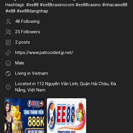
Hashtags: #ee88 #ee88casinocom #ee88casino #nhacaiee88
#e88 #ee88dangnhap
48 Following
25 Followers
2 posts
https://www.patrocided.jp.net/
Male
Living in Vietnam
Located in 112 Nguyễn Văn Linh, Quận Hải Châu, Đà
Nẵng, Việt Nam