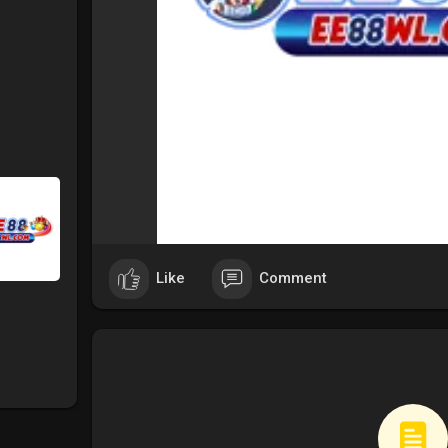
Like
Comment