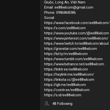
Giuộc, Long An, Việt Nam
Email: ee88wlcom@gmail.com
Phone: 0986868386
Social:
https://www.facebook.com/ee88wlcom/
https://x.com/ee88wlcom
https://www.youtube.com/@ee88wlcom
https://www.pinterest.com/ee88wlcom/
https://www.twitch.tv/ee88wlcom/about
https://gravatar.com/ee88wlcom
https://bit.ly/m/ee88wlcom
https://www.tumblr.com/ee88wlcom
https://www.behance.net/ee88wlcom
https://linktr.ee/ee88wlcom
https://heylink.me/ee88wlcom/
https://linksta.cc/@ee88wlcom
https://igli.me/ee88wlcom
https://cointr.ee/ee88wlcom
https://s.id/ee88wlcom
48 Following