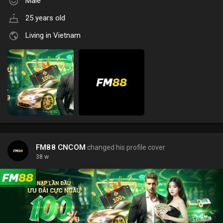
Male
25 years old
Living in Vietnam
FM88 CNCOM
changed his profile cover
38 w