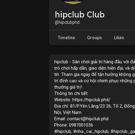
hipclub Club
@hipclubphd
Timeline
Groups
Likes
hipclub - Sân chơi giải trí hàng đầu với đ
trò chơi hấp dẫn, giao diện hiện đại, và d
tín. Tham gia ngay để tận hưởng không gi
trí đỉnh cao và cơ hội chinh phục những
thưởng giá trị!
Thông tin chi tiết:
Website: https://hipclub.phd/
Địa chỉ: 81/P.Yên Lãng/23 26, Tổ 2, Đống
Nội, Việt Nam
Email: contact@hipclub.phd
Phone: 0987001036
#hipclub, #nha_cai_hipclub, #hipclub_g