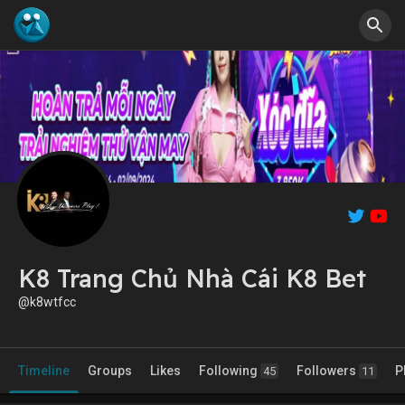
K8 Trang Chủ Nhà Cái K8 Bet
@k8wtfcc
Timeline
Groups
Likes
Following
Followers
P
45
11