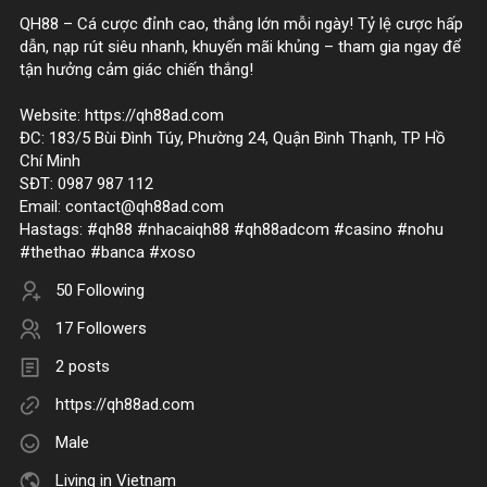
QH88 – Cá cược đỉnh cao, thắng lớn mỗi ngày! Tỷ lệ cược hấp
dẫn, nạp rút siêu nhanh, khuyến mãi khủng – tham gia ngay để
tận hưởng cảm giác chiến thắng!
Website: https://qh88ad.com
ĐC: 183/5 Bùi Đình Túy, Phường 24, Quận Bình Thạnh, TP Hồ
Chí Minh
SĐT: 0987 987 112
Email: contact@qh88ad.com
Hastags: #qh88 #nhacaiqh88 #qh88adcom #casino #nohu
#thethao #banca #xoso
50 Following
17 Followers
2 posts
https://qh88ad.com
Male
Living in Vietnam