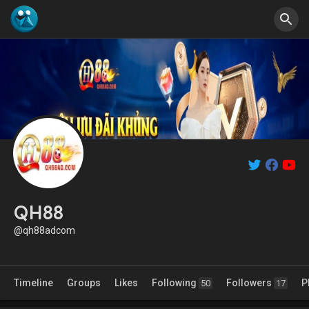
QH88
@qh88adcom
Timeline
Groups
Likes
Following
Followers
P
50
17