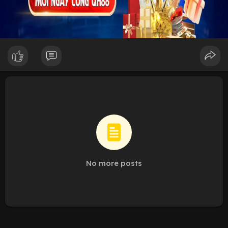
No more posts