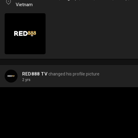
Vietnam
RED888 TV
changed his profile picture
2 yrs