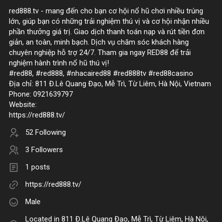
red888.tv - mang đến cho bạn cơ hội nổ hũ chơi nhiều trúng
lớn, giúp bạn có những trải nghiệm thú vị và cơ hội nhận nhiều
phần thưởng giá trị. Giao dịch thanh toán nạp và rút tiền đơn
giản, an toàn, minh bạch. Dịch vụ chăm sóc khách hàng
chuyên nghiệp hỗ trợ 24/7. Tham gia ngay RED88 để trải
nghiệm hành trình nổ hũ thú vị!
#red88, #red888, #nhacaired88 #red888tv #red88casino
Địa chỉ: 811 Đ.Lê Quang Đạo, Mễ Trì, Từ Liêm, Hà Nội, Vietnam
Phone: 0921639797
Website:
https://red888.tv/
52 Following
3 Followers
1 posts
https://red888.tv/
Male
Located in 811 Đ.Lê Quang Đạo, Mễ Trì, Từ Liêm, Hà Nội,