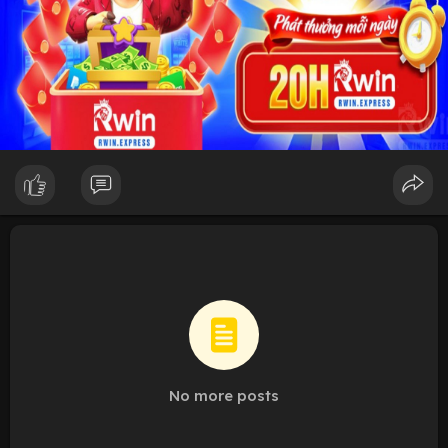
No more posts