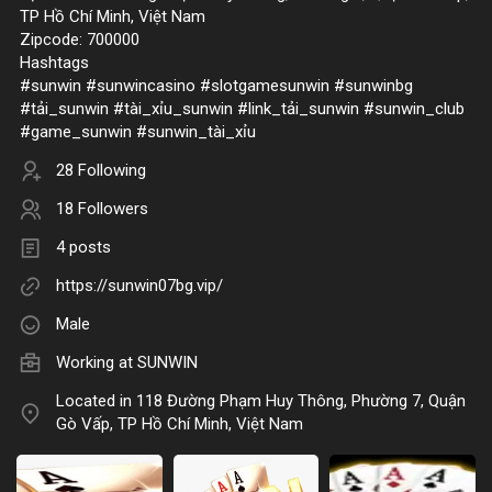
TP Hồ Chí Minh, Việt Nam
Zipcode: 700000
Hashtags
#sunwin #sunwincasino #slotgamesunwin #sunwinbg
#tải_sunwin #tài_xỉu_sunwin #link_tải_sunwin #sunwin_club
#game_sunwin #sunwin_tài_xỉu
28 Following
18 Followers
4 posts
https://sunwin07bg.vip/
Male
Working at
SUNWIN
Located in 118 Đường Phạm Huy Thông, Phường 7, Quận
Gò Vấp, TP Hồ Chí Minh, Việt Nam