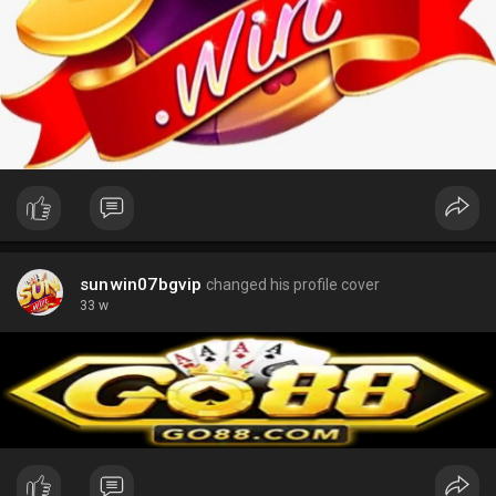
sunwin07bgvip
changed his profile cover
33 w