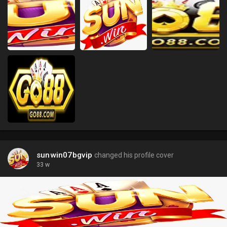
sunwin07bgvip
changed his profile cover
33 w