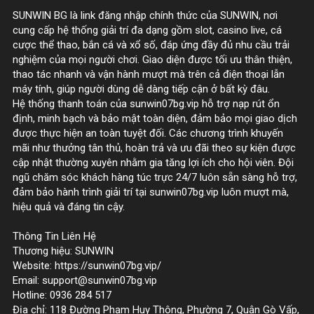
SUNWIN BG là link đăng nhập chính thức của SUNWIN, nơi
cung cấp hệ thống giải trí đa dạng gồm slot, casino live, cá
cược thể thao, bắn cá và xổ số, đáp ứng đầy đủ nhu cầu trải
nghiệm của mọi người chơi. Giao diện được tối ưu thân thiện,
thao tác nhanh và vận hành mượt mà trên cả điện thoại lẫn
máy tính, giúp người dùng dễ dàng tiếp cận ở bất kỳ đâu.
Hệ thống thanh toán của sunwin07bg.vip hỗ trợ nạp rút ổn
định, minh bạch và bảo mật toàn diện, đảm bảo mọi giao dịch
được thực hiện an toàn tuyệt đối. Các chương trình khuyến
mãi như thưởng tân thủ, hoàn trả và ưu đãi theo sự kiện được
cập nhật thường xuyên nhằm gia tăng lợi ích cho hội viên. Đội
ngũ chăm sóc khách hàng túc trực 24/7 luôn sẵn sàng hỗ trợ,
đảm bảo hành trình giải trí tại sunwin07bg.vip luôn mượt mà,
hiệu quả và đáng tin cậy.
Thông Tin Liên Hệ
Thương hiệu: SUNWIN
Website: https://sunwin07bg.vip/
Email: support@sunwin07bg.vip
Hotline: 0936 284 517
Địa chỉ: 118 Đường Phạm Huy Thông, Phường 7, Quận Gò Vấp,