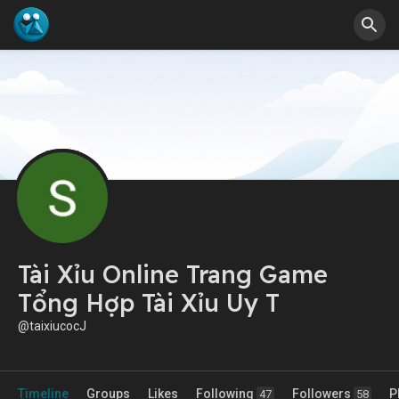
Tài Xỉu Online Trang Game
Tổng Hợp Tài Xỉu Uy T
@taixiucocJ
Timeline
Groups
Likes
Following
Followers
P
47
58