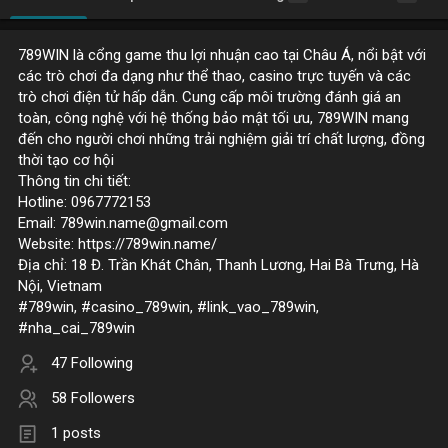
789WIN là cổng game thu lợi nhuận cao tại Châu Á, nổi bật với
các trò chơi đa dạng như thể thao, casino trực tuyến và các
trò chơi điện tử hấp dẫn. Cung cấp môi trường đánh giá an
toàn, công nghệ với hệ thống bảo mật tối ưu, 789WIN mang
đến cho người chơi những trải nghiệm giải trí chất lượng, đồng
thời tạo cơ hội
Thông tin chi tiết:
Hotline: 0967772153
Email: 789win.name@gmail.com
Website: https://789win.name/
Địa chỉ: 18 Đ. Trần Khát Chân, Thanh Lương, Hai Bà Trưng, Hà
Nội, Vietnam
#789win, #casino_789win, #link_vao_789win,
#nha_cai_789win
47 Following
58 Followers
1 posts