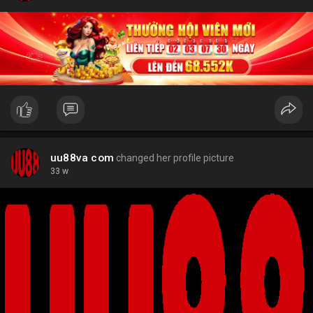
uu88va com
changed her profile picture
33 w