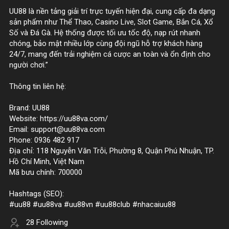
UU88 là nền tảng giải trí trực tuyến hiện đại, cung cấp đa dạng
sản phẩm như Thể Thao, Casino Live, Slot Game, Bắn Cá, Xổ
Số và Đá Gà. Hệ thống được tối ưu tốc độ, nạp rút nhanh
chóng, bảo mật nhiều lớp cùng đội ngũ hỗ trợ khách hàng
24/7, mang đến trải nghiệm cá cược an toàn và ổn định cho
người chơi.”
Thông tin liên hệ:
Brand: UU88
Website: https://uu88va.com/
Email: support@uu88va.com
Phone: 0936 482 917
Địa chỉ: 118 Nguyễn Văn Trỗi, Phường 8, Quận Phú Nhuận, TP.
Hồ Chí Minh, Việt Nam
Mã bưu chính: 700000
Hashtags (SEO):
#uu88 #uu88va #uu88vn #uu88club #nhacaiuu88
28 Following