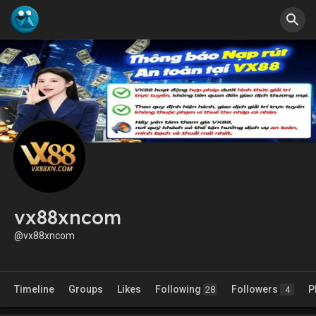
vx88xncom
@vx88xncom
Timeline
Groups
Likes
Following
Followers
P
28
4