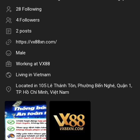
28 Following
4 Followers
2 posts
https://vx88xn.com/
Male
Working at
VX88
Living in Vietnam
Located in 105 Lê Thánh Tôn, Phường Bến Nghé, Quận 1,
TP. Hồ Chí Minh, Việt Nam