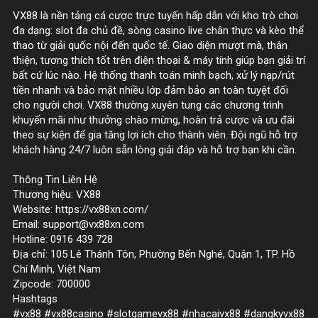
VX88 là nền tảng cá cược trực tuyến hấp dẫn với kho trò chơi
đa dạng: slot đa chủ đề, sòng casino live chân thực và kèo thể
thao từ giải quốc nội đến quốc tế. Giao diện mượt mà, thân
thiện, tương thích tốt trên điện thoại & máy tính giúp bạn giải trí
bất cứ lúc nào. Hệ thống thanh toán minh bạch, xử lý nạp/rút
tiền nhanh và bảo mật nhiều lớp đảm bảo an toàn tuyệt đối
cho người chơi. VX88 thường xuyên tung các chương trình
khuyến mãi như thưởng chào mừng, hoàn trả cược và ưu đãi
theo sự kiện để gia tăng lợi ích cho thành viên. Đội ngũ hỗ trợ
khách hàng 24/7 luôn sẵn lòng giải đáp và hỗ trợ bạn khi cần.
Thông Tin Liên Hệ
Thương hiệu: VX88
Website: https://vx88xn.com/
Email: support@vx88xn.com
Hotline: 0916 439 728
Địa chỉ: 105 Lê Thánh Tôn, Phường Bến Nghé, Quận 1, TP. Hồ
Chí Minh, Việt Nam
Zipcode: 700000
Hashtags
#vx88 #vx88casino #slotgamevx88 #nhacaivx88 #dangkyvx88