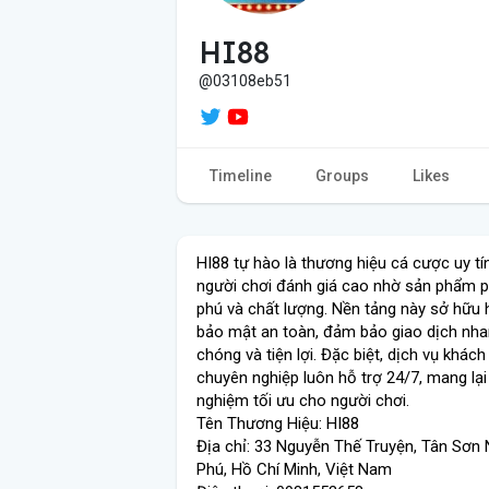
HI88
@03108eb51
Timeline
Groups
Likes
HI88 tự hào là thương hiệu cá cược uy tí
người chơi đánh giá cao nhờ sản phẩm 
phú và chất lượng. Nền tảng này sở hữu 
bảo mật an toàn, đảm bảo giao dịch nh
chóng và tiện lợi. Đặc biệt, dịch vụ khác
chuyên nghiệp luôn hỗ trợ 24/7, mang lại 
nghiệm tối ưu cho người chơi.
Tên Thương Hiệu: HI88
Địa chỉ: 33 Nguyễn Thế Truyện, Tân Sơn 
Phú, Hồ Chí Minh, Việt Nam