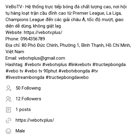
VeBoTV- Hệ thống trực tiếp bóng đá chất lượng cao, nơi hội
tụ hàng loạt trận cầu đỉnh cao từ Premier League, La Liga,
Champions League đến các giải châu Á, tốc độ mượt, giao
diện dễ dùng, không giật lag.
Website: https://vebotv.plus/
Phone: 0964356789
Địa chỉ: 80 Phó Đức Chính, Phường 1, Bình Thạnh, Hồ Chí Minh,
Việt Nam
Email: vebotvplus@gmail.com
Hashtag: #vebotv #vebotvplus #linkvebotv #tructiepbongda
#vebo tv #vebo tv 90phut #vebotvbongda #tv
#livestreambongda #tructiepbongdavebo
50 Following
12 Followers
1 posts
https://vebotv.plus/
Male