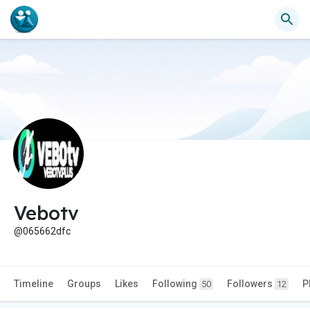
Vebotv
@065662dfc
Timeline
Groups
Likes
Following
Followers
P
50
12