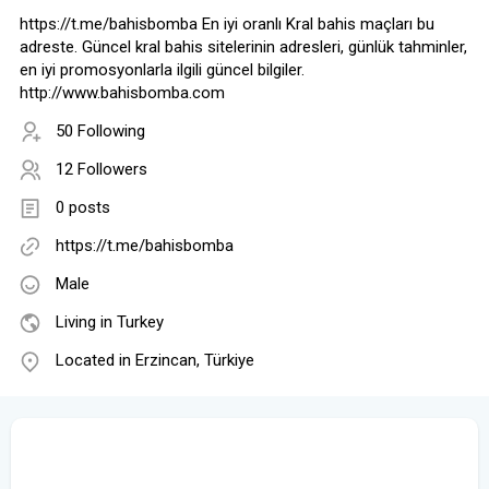
https://t.me/bahisbomba En iyi oranlı Kral bahis maçları bu
adreste. Güncel kral bahis sitelerinin adresleri, günlük tahminler,
en iyi promosyonlarla ilgili güncel bilgiler.
http://www.bahisbomba.com
50 Following
12 Followers
0 posts
https://t.me/bahisbomba
Male
Living in Turkey
Located in Erzincan, Türkiye