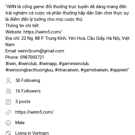
"IWIN là cổng game đổi thưởng trực tuyến dễ dàng mang đến
trải nghiệm cá cược và phần thưởng hấp dẫn Sân chơi thực sự
là điểm đến lý tưởng cho mọi cược thủ
Thông tin chi tiết:
Website: https://iwinn5.com/
Địa chỉ: 22 Ng. 88 P. Trung Kính, Yên Hoà, Cầu Giấy, Hà Nội, Việt
Nam
Email: iwinn5com@gmail.com
Phone: 0987000721
#iwin, #iwinclub, #iwinapp, #gameiwinclub,
#iwinsongbacthuongluu, #nhacaiiwin, #gamebaiiwin, #appiwin"
50 Following
16 Followers
3 posts
https://iwinn5.com/
Male
Living in Vietnam