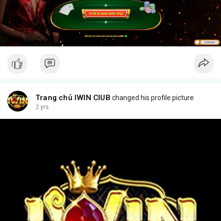
Trang chủ IWIN ClUB
changed his profile picture
2 yrs