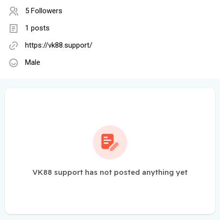
5 Followers
1 posts
https://vk88.support/
Male
VK88 support has not posted anything yet