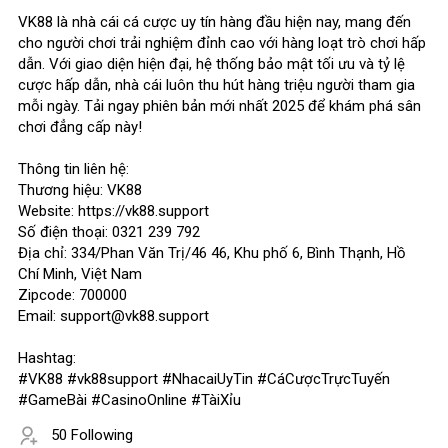
VK88 là nhà cái cá cược uy tín hàng đầu hiện nay, mang đến
cho người chơi trải nghiệm đỉnh cao với hàng loạt trò chơi hấp
dẫn. Với giao diện hiện đại, hệ thống bảo mật tối ưu và tỷ lệ
cược hấp dẫn, nhà cái luôn thu hút hàng triệu người tham gia
mỗi ngày. Tải ngay phiên bản mới nhất 2025 để khám phá sân
chơi đẳng cấp này!
Thông tin liên hệ:
Thương hiệu: VK88
Website: https://vk88.support
Số điện thoại: 0321 239 792
Địa chỉ: 334/Phan Văn Trị/46 46, Khu phố 6, Bình Thạnh, Hồ
Chí Minh, Việt Nam
Zipcode: 700000
Email: support@vk88.support
Hashtag:
#VK88 #vk88support #NhacaiUyTin #CáCượcTrựcTuyến
#GameBài #CasinoOnline #TàiXỉu
50 Following