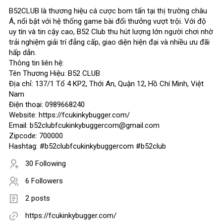
B52CLUB là thương hiệu cá cược bom tấn tại thị trường châu
Á, nổi bật với hệ thống game bài đổi thưởng vượt trội. Với độ
uy tín và tin cậy cao, B52 Club thu hút lượng lớn người chơi nhờ
trải nghiệm giải trí đẳng cấp, giao diện hiện đại và nhiều ưu đãi
hấp dẫn.
Thông tin liên hệ:
Tên Thương Hiệu: B52 CLUB
Địa chỉ: 137/1 Tổ 4 KP2, Thới An, Quận 12, Hồ Chí Minh, Việt
Nam
Điện thoại: 0989668240
Website: https://fcukinkybugger.com/
Email: b52clubfcukinkybuggercom@gmail.com
Zipcode: 700000
Hashtag: #b52clubfcukinkybuggercom #b52club
30 Following
6 Followers
2 posts
https://fcukinkybugger.com/