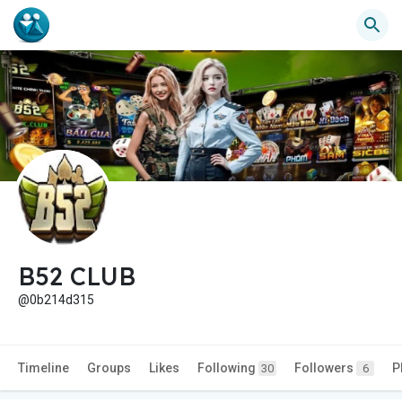
B52 CLUB
@0b214d315
Timeline
Groups
Likes
Following
Followers
P
30
6