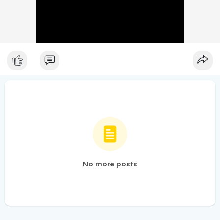
No more posts