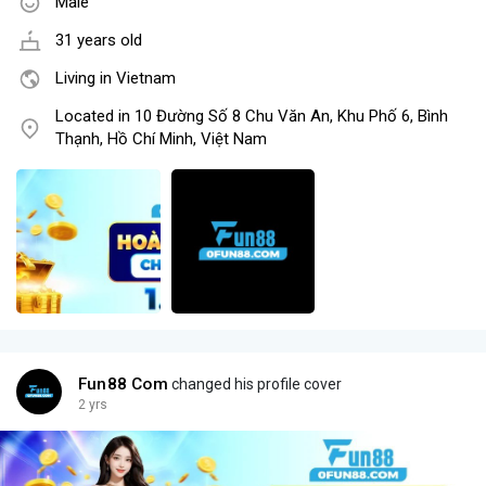
Male
31 years old
Living in Vietnam
Located in 10 Đường Số 8 Chu Văn An, Khu Phố 6, Bình
Thạnh, Hồ Chí Minh, Việt Nam
Fun88 Com
changed his profile cover
2 yrs