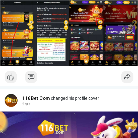
a qualquer momento.
⌨️Receba seu bônus exclusivo e dê o primeiro passo para
realizar seu sonho.
🥰116BET.com agradece a todos os usuários pelo apoio. Boa
sorte a todos os usuários.
116Bet Com
changed his profile cover
2 yrs