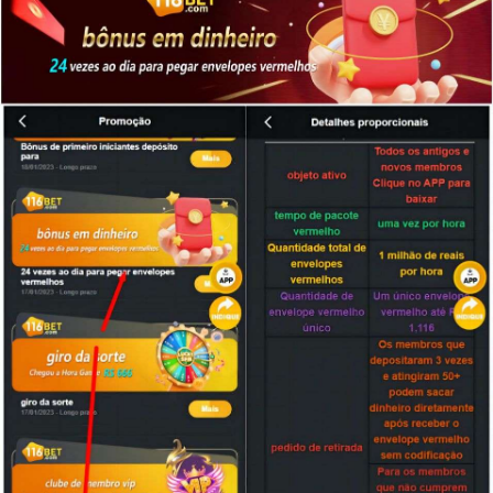
🫰🫰Um único envelope vermelho até R$ 1116🫰🫰
🌹🌹Os membros que depositaram 3 vezes e atingiram 50+
podem sacar dinheiro diretamente após receber o envelope
vermelho sem codificação🌹🌹
💖💖Para os membros que não cumprem os requisitos, o
bônus pode ser retirado apenas se o lucro atingir 100💖💖
🎉🎉Real e eficaz, basta registrar, ganhar dinheiro em segundos
e sacar moedas em segundos🎉🎉
🔔🔔Lembrete caloroso: Baixe o APP para ter mais chances de
ganhar há muitos membros participando do envelope vermelho
e a quantidade do envelope vermelho é limitada. Quanto maior
o depósito, maior a chance de pegar uma quantidade super
grande de envelopes vermelhos, participe na hora. Membros
que não pegaram, aguardem a chegada da próxima onda de
envelopes vermelhos, desejo-lhes boa sorte, obrigado!🎁🎁