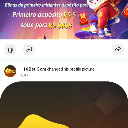
116Bet Com
changed his profile picture
2 yrs