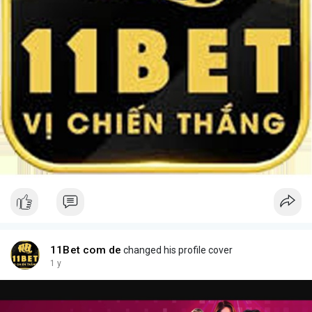
11Bet com de
changed his profile cover
1 y