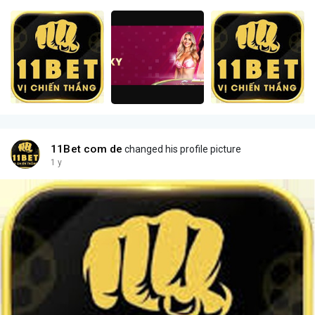
11Bet com de
changed his profile picture
1 y