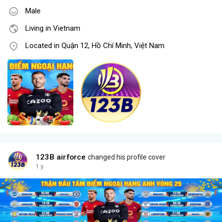
Male
Living in Vietnam
Located in Quận 12, Hồ Chí Minh, Việt Nam
123B airforce
changed his profile cover
1 y