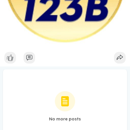
No more posts