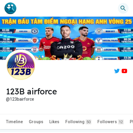
123B airforce
@123bairforce
Timeline
Groups
Likes
Following
Followers
P
50
12