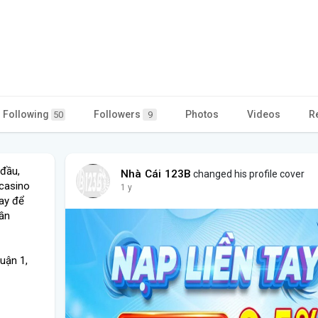
Following
Followers
Photos
Videos
R
50
9
 đầu,
Nhà Cái 123B
changed his profile cover
 casino
1 y
ay để
ần
uận 1,