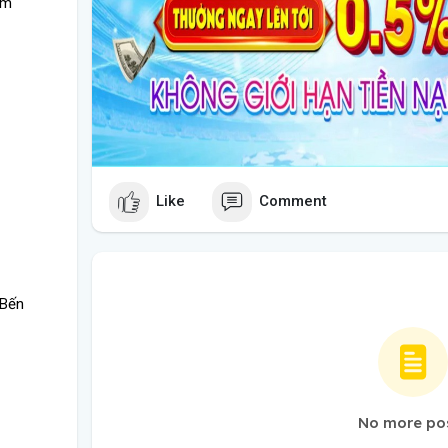
om
Like
Comment
 Bến
No more po