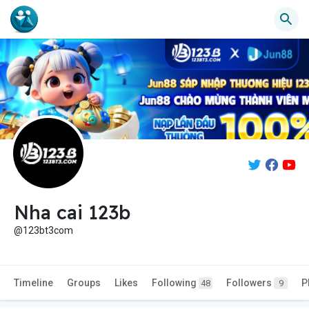
Nha cai 123b
@123bt3com
Timeline
Groups
Likes
Following
Followers
P
48
9