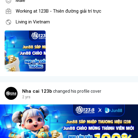
Male
Working at
123B - Thiên đường giải trí trực
Living in Vietnam
Nha cai 123b
changed his profile cover
2 yrs