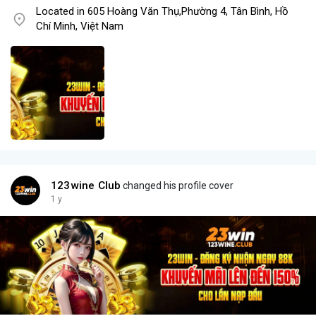
Located in 605 Hoàng Văn Thụ,Phường 4, Tân Bình, Hồ
Chí Minh, Việt Nam
123wine Club
changed his profile cover
1 y