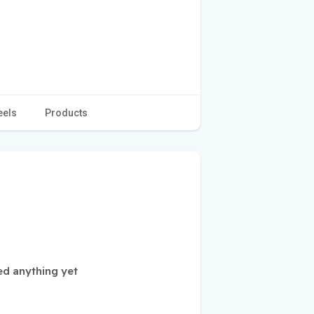
eels
Products
d anything yet