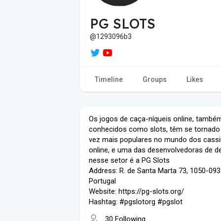
PG SLOTS
@1293096b3
Timeline
Groups
Likes
Os jogos de caça-níqueis online, també
conhecidos como slots, têm se tornado
vez mais populares no mundo dos cass
online, e uma das desenvolvedoras de d
nesse setor é a PG Slots
Address: R. de Santa Marta 73, 1050-093
Portugal
Website: https://pg-slots.org/
Hashtag: #pgslotorg #pgslot
30 Following